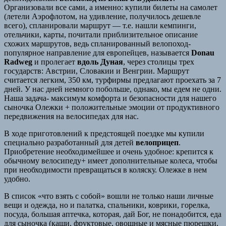
Организовали все сами, а именно: купили билеты на самолет
(летели Аэрофлотом, на удивление, получилось дешевле
всего), спланировали маршрут — т.е. нашли кемпинги,
отельчики, карты, почитали приблизительное описание
схожих маршрутов, ведь спланированный велопоход-
популярное направление для европейцев, называется
Donau
Radweg
и пролегает
вдоль Дуная
, через столицы трех
государств: Австрии, Словакии и Венгрии. Маршрут
считается легким, 350 км, турфирмы предлагают проехать за 7
дней. У нас дней немного побольше, однако, мы едем не одни.
Наша задача- максимум комфорта и безопасности для нашего
сыночка Олежки + положительные эмоции от продуктивного
передвижения на велосипедах для нас.
В ходе приготовлений к предстоящей поездке мы купили
специально разработанный для детей
велоприцеп
.
Приобретение необходимейшее и очень удобное: крепится к
обычному велосипеду+ имеет дополнительные колеса, чтобы
при необходимости превращаться в коляску. Олежке в нем
удобно.
В список «что взять с собой» вошли не только наши личные
вещи и одежда, но и палатка, спальники, коврики, горелка,
посуда, большая аптечка, которая, дай Бог, не понадобится, еда
для сыночка (каши, фруктовые, овощные и мясные пюрешки,