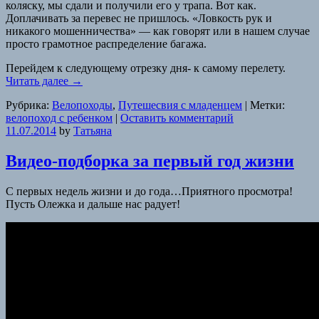
коляску, мы сдали и получили его у трапа. Вот как.
Доплачивать за перевес не пришлось. «Ловкость рук и
никакого мошенничества» — как говорят или в нашем случае
просто грамотное распределение багажа.
Перейдем к следующему отрезку дня- к самому перелету.
Читать далее
→
Рубрика:
Велопоходы
,
Путешесвия с младенцем
|
Метки:
велопоход с ребенком
|
Оставить комментарий
11.07.2014
by
Татьяна
Видео-подборка за первый год жизни
С первых недель жизни и до года…Приятного просмотра!
Пусть Олежка и дальше нас радует!