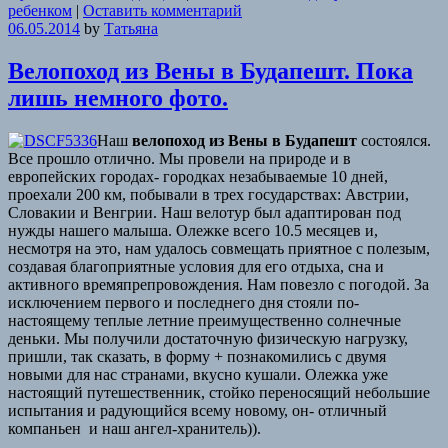
ребенком
|
Оставить комментарий
06.05.2014
by
Татьяна
Велопоход из Вены в Будапешт. Пока
лишь немного фото.
Наш
велопоход из Вены в Будапешт
состоялся.
Все прошло отлично. Мы провели на природе и в
европейских городах- городках незабываемые 10 дней,
проехали 200 км, побывали в трех государствах: Австрии,
Словакии и Венгрии. Наш велотур был адаптирован под
нужды нашего малыша. Олежке всего 10.5 месяцев и,
несмотря на это, нам удалось совмещать приятное с полезым,
создавая благоприятные условия для его отдыха, сна и
активного времяпрепровождения. Нам повезло с погодой. За
исключением первого и последнего дня стояли по-
настоящему теплые летние преимущественно солнечные
деньки. Мы получили достаточную физическую нагрузку,
пришли, так сказать, в форму + познакомились с двумя
новыми для нас странами, вкусно кушали. Олежка уже
настоящий путешественник, стойко переносящий небольшие
испытания и радующийся всему новому, он- отличный
компаньен и наш ангел-хранитель)).