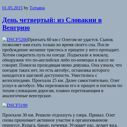
01.05.2015
by
Татьяна
День четвертый: из Словакии в
Венгрию
Проехать 60 км с Олегом не удастся. Сынок
позволяет нам ехать только во время своего сна. После
пробуждение желание трястись в прицепе у него пропадает.
Хотим сократить путь на поезде. Подъехали к вокзалу,
обнаружив что по-английски либо по-немецки в кассе не
говорят. Помогла проходящая мимо девушка. Она узнала, что
поездов таких нет, но есть автобус, остановка которого
находится в шаговой доступности. Уместились с
велосипедами. Проехали 25 км. Далее самостоятельно. Олег
уснул в автобусе. Мы переложили его в прицеп и погнали по
тихим словацким дорогам, плавно перетекающим в
аналогичные венгерские.
Проехали 30 км. Решили отдохнуть у озера. Привал. Олег
снова принимает активное участие в организованном
перекусе. Курага, банан, печенки. Угощает нас, делает вид,