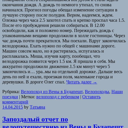
окончания дождя. А дождь то немного утихал, то снова
начинался. Прогноз погоды обещал изменение ситуации в
лучшую сторону после полудня. Верим, надеемся, ждем.
Олежка через часа 2.5 захотел спать и крепко проспал часа 1.5.
После его пробуждения решили собираться. В 12.00
освободили, как и положено номер. Пережидать дождь с
упакованными вещами продолжили в холле гостиницы. Через
час дождь почти прекратился. Мы поехали. Вдруг закончилась
велодорожка. Ехать нужно по общей с машинами дороге.
Машин совсем мало, но я растерялась, испугалась и
расплакалась. Миша, изучив карту, пообещал, что
велодорожка появится через 1.5 км. Я пришла в себя. Мы
аккуратно продолжили движение.1.5 км минут через 5
закончились и… ура..мы на отдельной дорожке. Дальше весь
день по ней и ехали, проезжая поля, маленькие города и
деревушки. В дороге Олег спал.
Читать далее
→
Рубрика:
Велопоход из Вены в Будапешт
,
Велопоходы
,
Наши
поездки
|
Метки:
велопоход с ребенком
|
Оставить
комментарий
14.04.2015
by
Татьяна
Запоздалый отчет по
велопутешествию из Вены в Будапешт