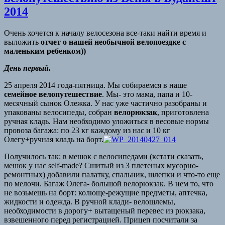
2014
Очень хочется к началу велосезона все-таки найти время и
выложить
отчет о нашей необычной велопоездке с
маленьким ребенком))
День первый.
25 апреля 2014 года-пятница. Мы собираемся в наше
семейное велопутешествие
. Мы- это мама, папа и 10-
месячный сынок Олежка. У нас уже частично разобраны и
упакованы велосипеды, собран
велорюкзак
, приготовлена
ручная кладь. Нам необходимо уложиться в весовые нормы
провоза багажа: по 23 кг каждому из нас и 10 кг
Олегу+ручная кладь на борт.
Получилось так: в мешок с велосипедами (кстати сказать,
мешок у нас self-made? Сшитый из 3 плетеных мусорно-
ремонтных) добавили палатку, спальник, шлепки и что-то еще
по мелочи. Багаж Олега- большой велорюкзак. В нем то, что
не возьмешь на борт: колюще-режущие предметы, аптечка,
жидкости и одежда. В ручной клади- велошлемы,
необходимости в дорогу+ вытащеный перевес из рюкзака,
взвешенного перед регистрацией. Прицеп посчитали за