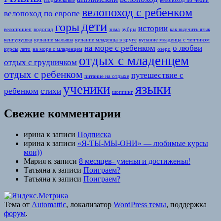
Подмосковье
велопоход по Чехии
велопоход с ребенком
велопоход по европе
дети
горы
истории
велоприцеп
водопад
зима
зубры
как выучить язык
кенгурушка
купание малыша
купание младенца в круге
купание младенца с чепчиком
на море с ребенком
о любви
курсы
лето
на море с младенцем
озеро
отдых с младенцем
отдых с грудничком
отдых с ребенком
путешествие с
питание на отдыхе
языки
ученики
ребенком
стихи
шоппинг
Свежие комментарии
ирина к записи
Подписка
ирина к записи
«Я-ТЫ-МЫ-ОНИ» — любимые курсы
мои))
Мария к записи
8 месяцев- уменья и достиженья!
Татьяна к записи
Поиграем?
Татьяна к записи
Поиграем?
Тема от
Automattic
, локализатор
WordPress темы
, поддержка
форум
.