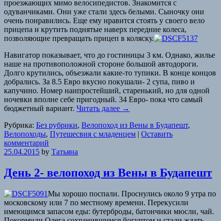
проезжающих мимо велосипедистов. Знакомится с
одуванчиками. Они уже стали здесь белыми. Сыночку они
очень понравились. Еще ему нравится стоять у своего вело
прицепа и крутить поднятые наверх передние колеса,
позволяющие превращать прицеп в коляску.
Навигатор показывает, что до гостиницы 3 км. Однако, жилье
наше на противоположной стороне большой автодороги.
Долго крутились, объезжали какие-то тупики. В конце концов
добрались. За 8.5 Евро вкусно покушали- 2 супа, пиво и
капучино. Номер наипростейший, старенький, но для одной
ночевки вполне себе пригодный. 34 Евро- пока что самый
бюджетный вариант.
Читать далее
→
Рубрика:
Без рубрики
,
Велопоход из Вены в Будапешт
,
Велопоходы
,
Путешесвия с младенцем
|
Оставить
комментарий
25.04.2015
by
Татьяна
День 2- велопоход из Вены в Будапешт
Мы хорошо поспали. Проснулись около 9 утра по
московскому или 7 по местному времени. Перекусили
имеющимся запасом еды: бутерброды, батончики мюсли, чай.
Покормили Олега сохранившимся йогуртом и стали ждать