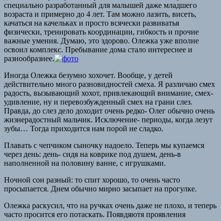
специально разработанный для малышей даже младшего
возраста и примерно до 4 лет. Там можно лазить, висеть,
качаться на качельках и просто всячески развиватья
физически, тренировать координации, гибкость и прочие
важные умения. Думаю, это здорово. Олежка уже вполне
освоил комплекс. Пребывание дома стало интереснее и
разнообразнее.
Иногда Олежка безумно хохочет. Вообще, у детей
действительно много разновидностей смеха. Я различаю смех
радость, вызывающий хохот, привлекающий внимание, смех-
удивление, ну и перевозбужденный смех на грани слез.
Правда, до слез дело доходит очень редко- Олег обычно очень
жизнерадостный мальчик. Исключение- периоды, когда лезут
зубы… Тогда приходится нам порой не сладко.
Плавать с чепчиком сыночку надоело. Теперь мы купаемся
через день: день- сидя на коврике под душем, день-в
наполненной на половину ванне, с игрушками.
Ночной сон разный: то спит хорошо, то очень часто
просыпается. Днем обычно мирно засыпает на прогулке.
Олежка раскусил, что на ручках очень даже не плохо, и теперь
часто просится его потаскать. Появдяютя проявления