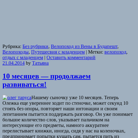
Рубрика:
Без рубрики
,
Велопоход из Вены в Будапешт
,
Велопоходы
,
Путешесвия с младенцем
|
Метки:
велопоход
,
отдых с младенцем
|
Оставить комментарий
21.04.2014
by
Татьяна
10 месяцев — продолжаем
развиваться!
Нашему сыночку уже 10 месяцев. Теперь
Олежка еще увереннее ходит по стеночке, может секунд 10
стоять без опоры, повторяет наши интонации и своим
лепетанием пытается поддержать разговор. Он уже понимает
большое количество слов, указывает пальчиком на
интересующие его предметы, намного аккуратнее
перелистывает книжки, иногда, сидя у нас на коленочках,
предпринимает попытки кушать сам, пытается пить из