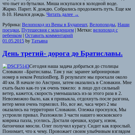
что пьет из бутылки. Миша искупался в холодной воде.
Жарко. Парит. К дождю. Собрались продолжить путь. Еще км
8-10. Начался дождь.
Читать далее
→
Рубрика:
Велопоход из Вены в Будапешт
,
Велопоходы
,
Наши
поездки
,
Путешесвия с младенцем
|
Метки:
велопоход с
ребенком
|
Оставить комментарий
01.05.2015
by
Татьяна
День третий- дорога до Братиславы.
Сегодня наша задача добраться до столицы
Словакии –Братиславы. Там у нас заранее забронирован
номер в неком PenzionBerg. В результате мы проехали около
40 км. В начале по Австрии, затем оказались в Словакии. Мне
ехать было как-то уж очень тяжело: в лицо дул сильный
ветер, кажется, скорость уменьшалась из-за этого раза в 2.
Невозможно было, как я привыкла, отдохнуть после разгона,
ветер меня очень тормозил. Но, все же, часа через 2 мы
оказались на территории Словакии. Олежка проснулся, Мы
устроили привал. Разложили 3 части нашего московского
коврика пазла, уселись. Достали орешки, курагу, изюм,
батончики мюсли. Олег получил курагу. Сидит как взрослый.
Понимает, что к чему. Провожает своим улыбчивым взглядом