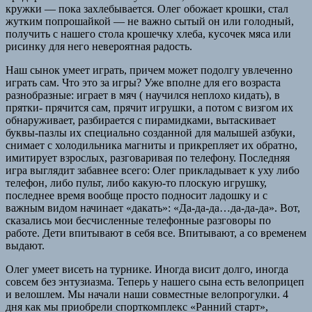
кружки — пока захлебывается. Олег обожает крошки, стал
жутким попрошайкой — не важно сытый он или голодный,
получить с нашего стола крошечку хлеба, кусочек мяса или
рисинку для него невероятная радость.
Наш сынок умеет играть, причем может подолгу увлеченно
играть сам. Что это за игры? Уже вполне для его возраста
разнобразные: играет в мяч ( научился неплохо кидать), в
прятки- прячится сам, прячит игрушки, а потом с визгом их
обнаруживает, разбирается с пирамидками, вытаскивает
буквы-пазлы их специально созданной для малышей азбуки,
снимает с холодильника магниты и прикрепляет их обратно,
имитирует взрослых, разговаривая по телефону. Последняя
игра выглядит забавнее всего: Олег прикладывает к уху либо
телефон, либо пульт, либо какую-то плоскую игрушку,
последнее время вообще просто подносит ладошку и с
важным видом начинает «дакать»: «Да-да-да…да-да-да». Вот,
сказались мои бесчисленные телефонные разговоры по
работе. Дети впитывают в себя все. Впитывают, а со временем
выдают.
Олег умеет висеть на турнике. Иногда висит долго, иногда
совсем без энтузиазма. Теперь у нашего сына есть велоприцеп
и велошлем. Мы начали наши совместные велопрогулки. 4
дня как мы приобрели спорткомплекс «Ранний старт»,