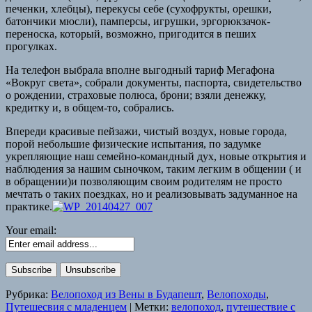
печенки, хлебцы), перекусы себе (сухофрукты, орешки,
батончики мюсли), памперсы, игрушки, эргорюкзачок-
переноска, который, возможно, пригодится в пеших
прогулках.
На телефон выбрала вполне выгодный тариф Мегафона
«Вокруг света», собрали документы, паспорта, свидетельство
о рождении, страховые полюса, брони; взяли денежку,
кредитку и, в общем-то, собрались.
Впереди красивые пейзажи, чистый воздух, новые города,
порой небольшие физические испытания, по задумке
укрепляющие наш семейно-командный дух, новые открытия и
наблюдения за нашим сыночком, таким легким в общении ( и
в обращении)и позволяющим своим родителям не просто
мечтать о таких поездках, но и реализовывать задуманное на
практике.
Your email:
Рубрика:
Велопоход из Вены в Будапешт
,
Велопоходы
,
Путешесвия с младенцем
|
Метки:
велопоход
,
путешествие с