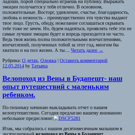
ладоши, порой специально играешь на публику. Выражать
эмоции получается у тебя отлично. В основном,
положительные. Восторг, удивление, счастье, благодарность,
любовь и нежность – преимущественно эти чувства выдают
твое лицо. Грусть, обиду, нежелание соглашаться скрывать
тебе тоже не зачем. Но, будем надеяться, проявлять тебе эти не
самые лучшие эмоции будет и впредь приходится не часто.
Ведь твоя жизнь полна положительными впечатлениями,
впечатлений, полученных тобой за этот год, многим бы
хватило и на пол жизни. А ты…
Читать далее
→
Рубрика:
О детях
,
Олежка
|
Оставить комментарий
12.05.2014
by
Татьяна
Велопоход из Вены в Будапешт- наш
опыт путешествий с маленьким
ребенком.
По-тихоньку начинаю выкладывать отчет о нашем
велопутешествии. Сегодня предлагаю вашему вниманию
небольшое предисловие:
Итак, мы собрались с нашим десятимесячным малышом в
десятидневный
велопоход из Вены в Будапешт
.