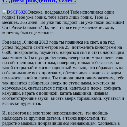
Олежка, поздравляю! Тебе исполнился один
годик! Тебе уже годик, тебе всего лишь годик. Тебе 12
месяцев. 365 дней. Ты уже так подрос! Ты уже такой большой!
Ой? Разве большой? Да, нет- ты все еще маленький, хотя,
конечно, был еще меньше.
Год назад 16 июня 2013 года ты появился на свет, а за год
успел подрасти сантиметров на 25, потяжелеть килограмм на
6500, повзрослеть, поумнеть, набраться сил и стать настоящим
мальчишкой. Ты шустро бегаешь, невероятно много лепечешь
на собственном, понятным, наверное, только тебе языке, ты
такой открытый и жизнерадостный малыш, что обращаешь на
себя внимание всех прохожих, обеспечивая каждого зарядом
положительной энергии. Ты становишься таким лазучим, тебе
так нравится взбираться вверх по ступенькам, качаться на
карусельках, скатываться с горки, капаться в песке, собирать
камушки, играть с водичкой, катать машинки, издавая
соответствующие звуки, висеть вверх тормашками, купаться и
всячески дурачится.
И, несмотря на всю твою непоседливость, ты любишь
наблюдать за другими детьми, а также взрослыми, ты
радостно машешь понравившимся незнакомцам, хлопаешь в